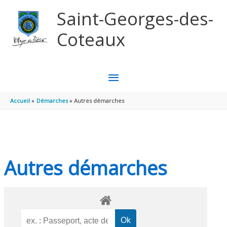
Aller au contenu
Aller au pied de page
Saint-Georges-des-
Coteaux
MENU
PRINCIPAL
Accueil
Démarches
Autres démarches
Autres démarches