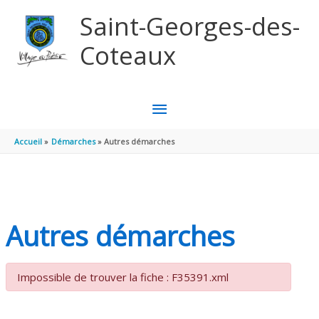
Aller au contenu
Aller au pied de page
Saint-Georges-des-
Coteaux
MENU
PRINCIPAL
Accueil
Démarches
Autres démarches
Autres démarches
Impossible de trouver la fiche : F35391.xml