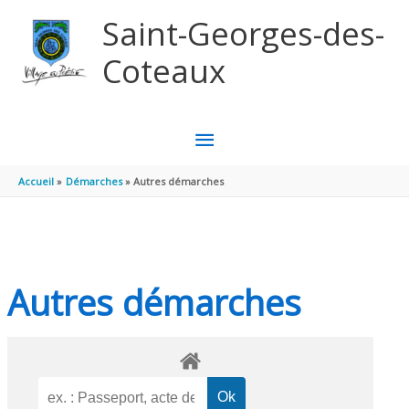
Aller au contenu
Aller au pied de page
Saint-Georges-des-
Coteaux
MENU
PRINCIPAL
Accueil
Démarches
Autres démarches
Autres démarches