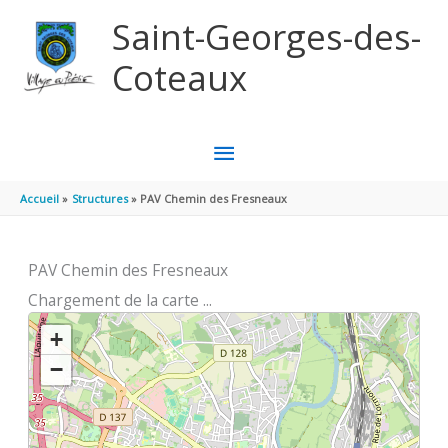
Aller au contenu
Aller au pied de page
Saint-Georges-des-
Coteaux
MENU
PRINCIPAL
Accueil
Structures
PAV Chemin des Fresneaux
PAV Chemin des Fresneaux
Chargement de la carte ...
+
−