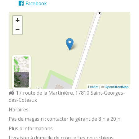
Facebook
+
−
Leaflet
| ©
OpenStreetMap
Localisation :
17 route de la Martinière, 17810 Saint-Georges-
des-Coteaux
Horaires
Pas de magasin : contacter le gérant de 8 h à 20 h
Plus d'informations
Livraison à domicile de croquettes pour chiens