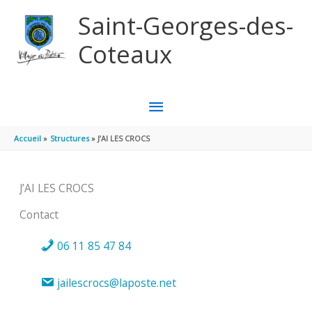
Aller au contenu
Aller au pied de page
Saint-Georges-des-
Coteaux
MENU
PRINCIPAL
Accueil
Structures
J’AI LES CROCS
J’AI LES CROCS
Contact
06 11 85 47 84
jailescrocs@laposte.net