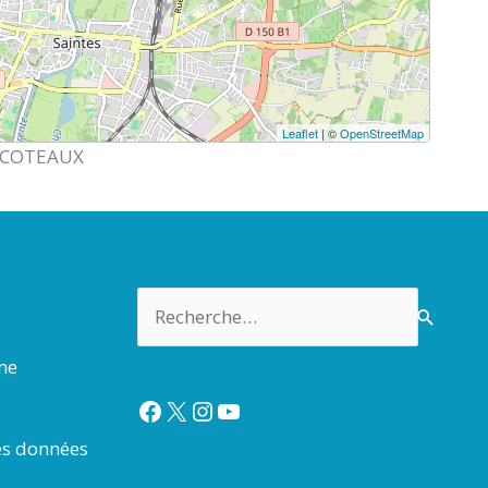
Leaflet
| ©
OpenStreetMap
S COTEAUX
Rechercher :
rme
Facebook
X
Instagram
YouTube
es données