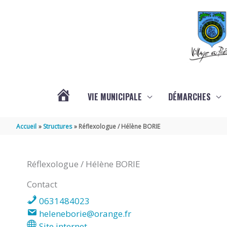
Aller au contenu
Aller au pied de page
VIE MUNICIPALE
DÉMARCHES
ACTUALITÉS
Accueil
Structures
Réflexologue / Hélène BORIE
Réflexologue / Hélène BORIE
Contact
0631484023
heleneborie@orange.fr
Site internet