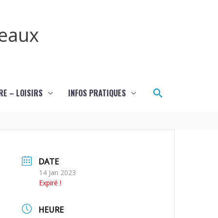
teaux
Rechercher
RE – LOISIRS
INFOS PRATIQUES
DATE
14 Jan 2023
Expiré !
HEURE