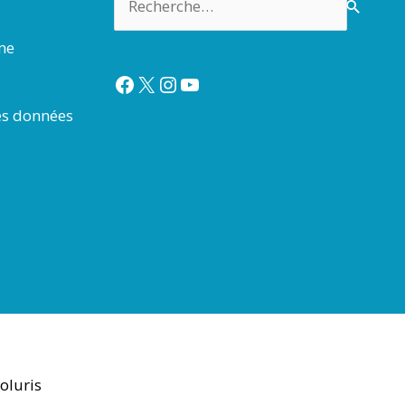
rme
Facebook
X
Instagram
YouTube
es données
oluris