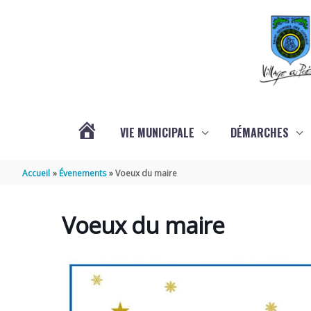
Aller au contenu
Aller au pied de page
VIE MUNICIPALE
DÉMARCHES
ACTUALITÉS
Accueil
Évenements
Voeux du maire
Voeux du maire