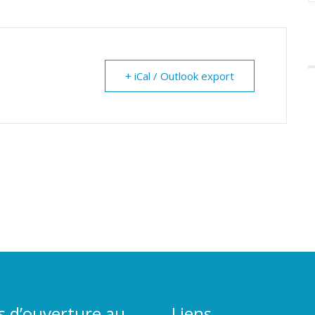
+ iCal / Outlook export
s d’ouverture au
Liens