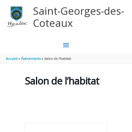
Aller au contenu
Aller au pied de page
Saint-Georges-des-
Coteaux
MENU
PRINCIPAL
Accueil
Évenements
Salon de l’habitat
Salon de l’habitat