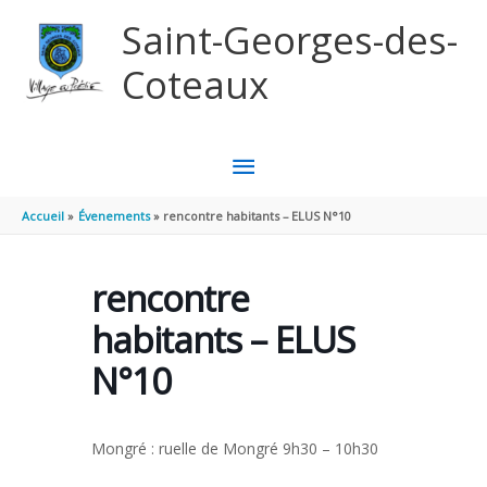
Aller au contenu
Aller au pied de page
Saint-Georges-des-
Coteaux
MENU
PRINCIPAL
Accueil
Évenements
rencontre habitants – ELUS N°10
rencontre
habitants – ELUS
N°10
Mongré : ruelle de Mongré 9h30 – 10h30