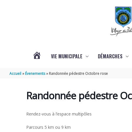
Aller au contenu
Aller au pied de page
VIE MUNICIPALE
DÉMARCHES
ACTUALITÉS
Accueil
Évenements
Randonnée pédestre Octobre rose
Randonnée pédestre Oc
Rendez-vous à l’espace multipôles
Parcours 5 km ou 9 km