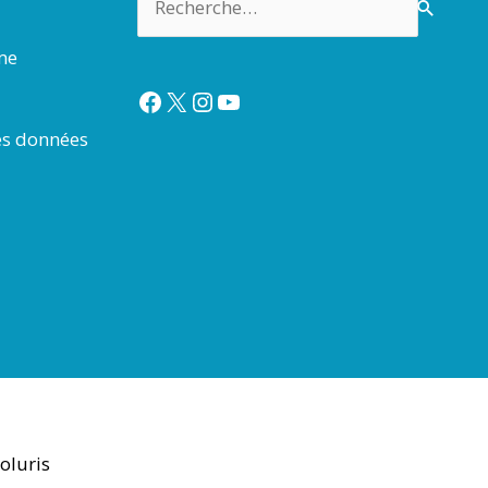
rme
Facebook
X
Instagram
YouTube
es données
oluris