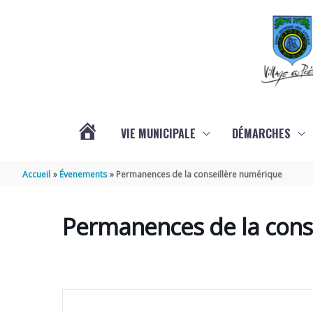
Aller au contenu
Aller au pied de page
VIE MUNICIPALE
DÉMARCHES
ACTUALITÉS
Accueil
Évenements
Permanences de la conseillère numérique
Permanences de la cons