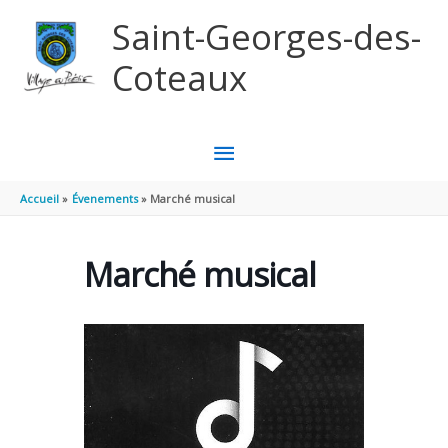
Aller au contenu
Aller au pied de page
Saint-Georges-des-
Coteaux
MENU
PRINCIPAL
Accueil
Évenements
Marché musical
Marché musical