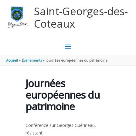
Aller au contenu
Aller au pied de page
Saint-Georges-des-
Coteaux
MENU
PRINCIPAL
Accueil
Évenements
Journées européennes du patrimoine
Journées
européennes du
patrimoine
Conférence sur Georges Guérineau,
résistant