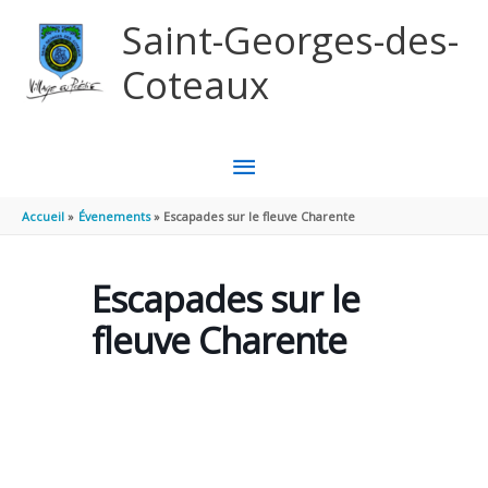
Aller au contenu
Aller au pied de page
Saint-Georges-des-
Coteaux
MENU
PRINCIPAL
Accueil
Évenements
Escapades sur le fleuve Charente
Escapades sur le
fleuve Charente