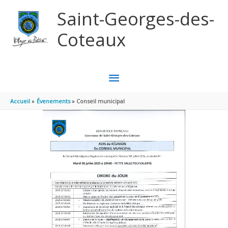
Aller au contenu
Aller au pied de page
Saint-Georges-des-
Coteaux
MENU
PRINCIPAL
Accueil
Évenements
Conseil municipal