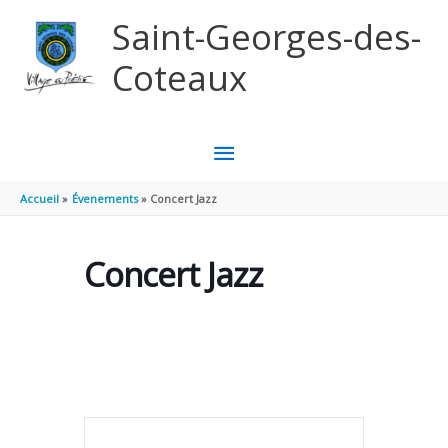
Aller au contenu
Aller au pied de page
Saint-Georges-des-
Coteaux
MENU
PRINCIPAL
Accueil
Évenements
Concert Jazz
Concert Jazz