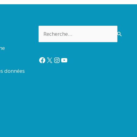
Rechercher :
rme
Facebook
X
Instagram
YouTube
es données