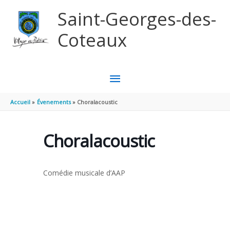
Aller au contenu
Aller au pied de page
Saint-Georges-des-
Coteaux
MENU
PRINCIPAL
Accueil
Évenements
Choralacoustic
Choralacoustic
Comédie musicale d’AAP