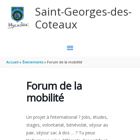
Aller au contenu
Aller au pied de page
Saint-Georges-des-
Coteaux
MENU
PRINCIPAL
Accueil
Évenements
Forum de la mobilité
Forum de la
mobilité
Un projet à l’international ? Jobs, études,
stages, volontariat, bénévolat, séjour au
pair, séjour sac à dos … ? Tu peux